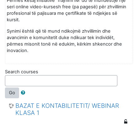
Përmes kësaj inisiative 'Trajnimi IM' do të mundësojë një
seri online video-kursesh free (pa pagesë) për zhvillimin
profesional të pajisuara me çertifikate të ndjekjes së
kursit.
Synimi është që të mund ndikojmë zhvillimin dhe
avancimin e komunitetit duke ndikuar tek individët,
përmes misonit tonë në edukim, kërkim shkencor dhe
inovacion.
Search courses
Go
BAZAT E KONTABILITETIT/ WEBINAR
KLASA 1