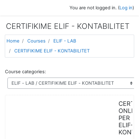
Skip to main content
You are not logged in. (
Log in
)
CERTIFIKIME ELIF - KONTABILITET
Home
Courses
ELIF - LAB
CERTIFIKIME ELIF - KONTABILITET
Course categories:
CERTIF
ONLIN
PER
ELIF-
KONTA