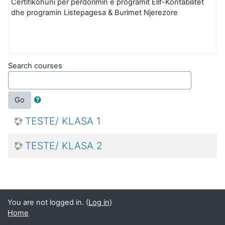
Certifikohuni per perdorimin e programit Elif-Kontabilitet
dhe programin Listepagesa & Burimet Njerezore
Search courses
Go
TESTE/ KLASA 1
TESTE/ KLASA 2
You are not logged in. (
Log in
)
Home